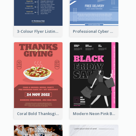
3-Colour Flyer Listing Christmas Activities
Professional Cyber Monday Free Delivery Promotion Flyer Design
Coral Bold Thanksgiving Dinner Promotion Flyer
Modern Neon Pink Black Friday Shopping Sale Day Flyer