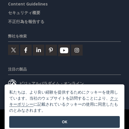
Content Guidelines
セキュリティ概要
不正行為を報告する
弊社を検索
注目の製品
ビジュアルパラダイム・オンライン
私たちは、より良い経験を提供するためにクッキーを使用し
ビジュアルパラダイムデスクトップ
ています。当社のウェブサイトを訪問することにより、
クッ
キーポリシー
に記載されているクッキーの使用に同意したも
のとみなされます。
©2026 by Visual Paradigm. 全ての権利を有する
利用規約
OK
AI Policy