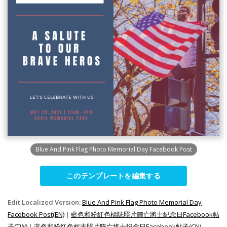
Blue And Pink Flag Photo Memorial Day Facebook Post
このテンプレートを編集する
Edit Localized Version:
Blue And Pink Flag Photo Memorial Day
Facebook Post(EN)
|
藍色和粉紅色標誌照片陣亡將士紀念日Facebook帖
子(TW)
|
蓝色和粉红色标志照片阵亡将士纪念日Facebook帖子(CN)