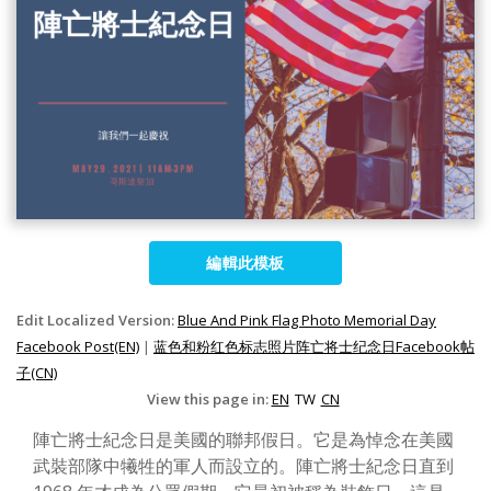
編輯此模板
Edit Localized Version:
Blue And Pink Flag Photo Memorial Day
Facebook Post(EN)
|
蓝色和粉红色标志照片阵亡将士纪念日Facebook帖
子(CN)
View this page in:
EN
TW
CN
陣亡將士紀念日是美國的聯邦假日。它是為悼念在美國
武裝部隊中犧牲的軍人而設立的。陣亡將士紀念日直到