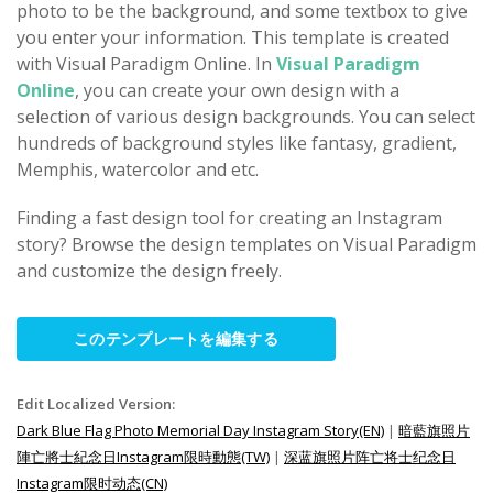
photo to be the background, and some textbox to give
you enter your information. This template is created
with Visual Paradigm Online. In
Visual Paradigm
Online
, you can create your own design with a
selection of various design backgrounds. You can select
hundreds of background styles like fantasy, gradient,
Memphis, watercolor and etc.
Finding a fast design tool for creating an Instagram
story? Browse the design templates on Visual Paradigm
and customize the design freely.
このテンプレートを編集する
Edit Localized Version:
Dark Blue Flag Photo Memorial Day Instagram Story(EN)
|
暗藍旗照片
陣亡將士紀念日Instagram限時動態(TW)
|
深蓝旗照片阵亡将士纪念日
Instagram限时动态(CN)