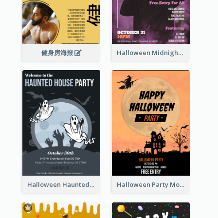
健身房海报
Halloween Midnight Party Poster
Halloween Haunted House Party Poster
Halloween Party Moon Photo Poster