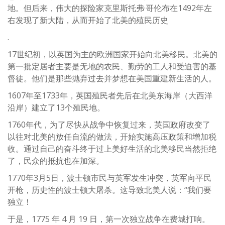
地。但后来，伟大的探险家克里斯托弗·哥伦布在1492年左
右发现了新大陆，从而开始了北美的殖民历史
.
17世纪初，以英国为主的欧洲国家开始向北美移民。北美的
第一批定居者主要是无地的农民、勤劳的工人和受迫害的基
督徒。他们是那些抛弃过去并梦想在美国重建新生活的人。
1607年至1733年，英国殖民者先后在北美东海岸（大西洋
沿岸）建立了13个殖民地。
1760年代，为了尽快从战争中恢复过来，英国政府改变了
以往对北美的放任自流的做法，开始实施高压政策和增加税
收。通过自己的奋斗终于过上美好生活的北美移民当然拒绝
了，民众的抵抗也在加深。
1770年3月5日，波士顿市民与英军发生冲突，英军向平民
开枪，历史性的波士顿大屠杀。这导致北美人说：“我们要
独立！
于是，1775 年 4 月 19 日，第一次独立战争在费城打响。