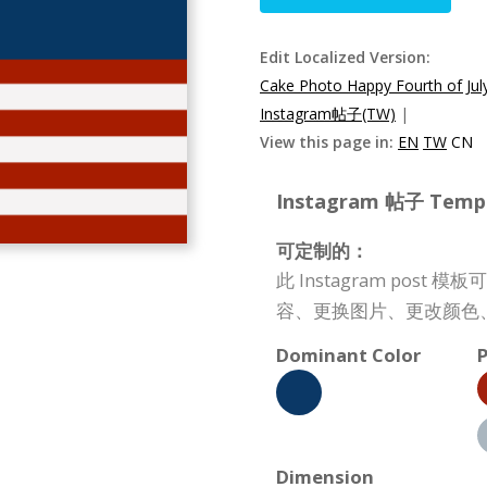
Edit Localized Version:
Cake Photo Happy Fourth of Jul
Instagram帖子(TW)
|
View this page in:
EN
TW
CN
Instagram 帖子 Templa
可定制的：
此 Instagram po
容、更换图片、更改颜色
Dominant Color
P
Dimension