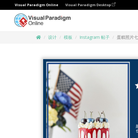
Visual Paradigm Online
Visual Paradigm Desktop
设计
模板
Instagram 帖子
蛋糕照片七月