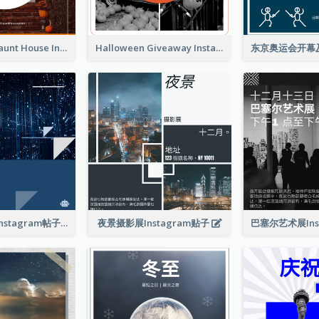
Halloween Haunt House Instagram Post
Halloween Giveaway Instagram Post
技术发展会议Instagram帖子
夜景摄影展Instagram贴子