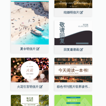
结婚明信片
夏令明信片
回复邀请函
火花引言明信片
棕色书刊照片世界读书日明信片