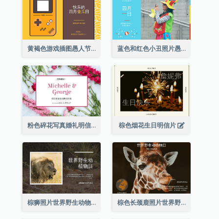
黄褐色游戏插图愚人节明信片
蓝色和红色小丑照片愚人节明信片
粉色碎花写真婚礼明信片
棕色烟花生日明信片
棕狮照片世界野生动物日明信片
棕色长颈鹿照片世界野生动物日明信片