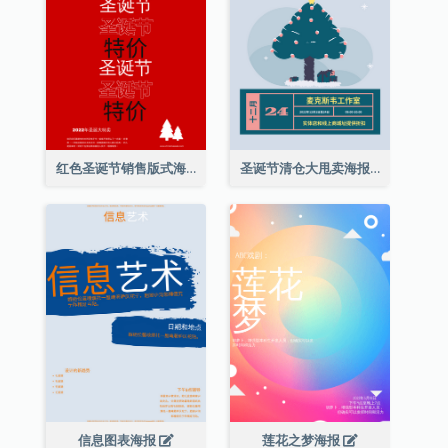
红色圣诞节销售版式海报
圣诞节清仓大甩卖海报
信息图表海报
莲花之梦海报