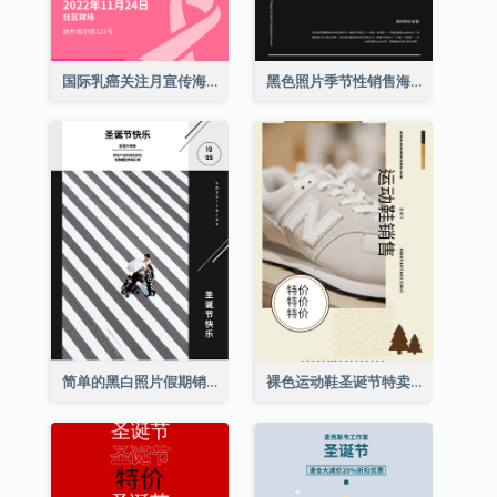
国际乳癌关注月宣传海报
黑色照片季节性销售海报
简单的黑白照片假期销售海报
裸色运动鞋圣诞节特卖海报