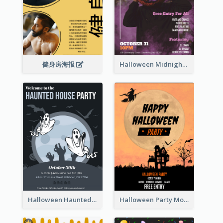
健身房海报
Halloween Midnight Party Poster
Halloween Haunted House Party Poster
Halloween Party Moon Photo Poster