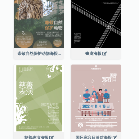
崇敬自然保护动物海报
畫廊海報
慈善表演海报
国际宽容日派对海报