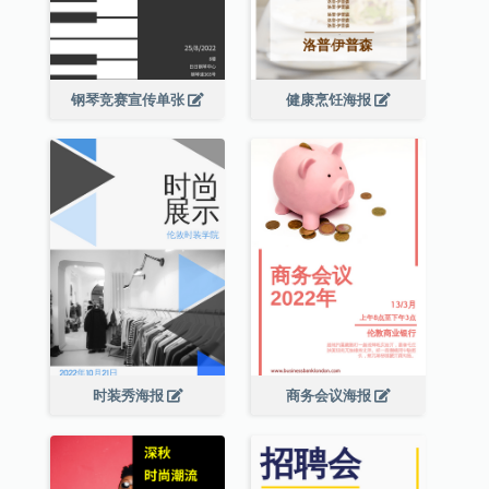
钢琴竞赛宣传单张
健康烹饪海报
时装秀海报
商务会议海报