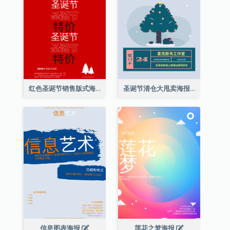
红色圣诞节销售版式海报
圣诞节清仓大甩卖海报
信息图表海报
莲花之梦海报