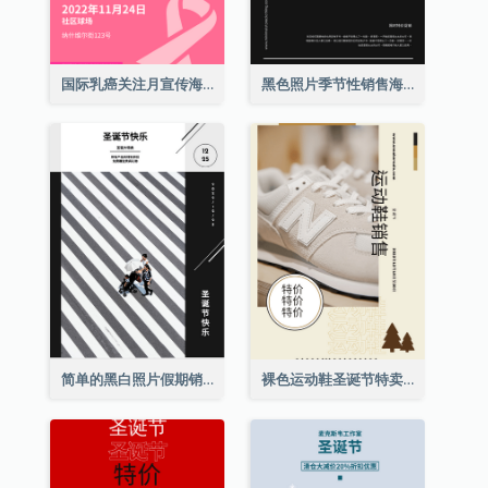
国际乳癌关注月宣传海报
黑色照片季节性销售海报
简单的黑白照片假期销售海报
裸色运动鞋圣诞节特卖海报