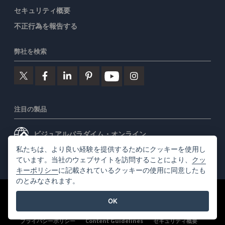
セキュリティ概要
不正行為を報告する
弊社を検索
注目の製品
ビジュアルパラダイム・オンライン
私たちは、より良い経験を提供するためにクッキーを使用し
ビジュアルパラダイムデスクトップ
ています。当社のウェブサイトを訪問することにより、
クッ
キーポリシー
に記載されているクッキーの使用に同意したも
のとみなされます。
©2026 by Visual Paradigm. 全ての権利を有する
利用規約
OK
AI Policy
プライバシーポリシー
Content Guidelines
セキュリティ概要