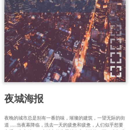
夜城海报
夜晚的城市总是别有一番韵味，璀璨的建筑，一望无际的街
道 ……当夜幕降临，洗去一天的疲惫和疲惫，人们似乎想要