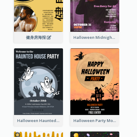
健身房海报
Halloween Midnight Party Poster
Halloween Haunted House Party Poster
Halloween Party Moon Photo Poster