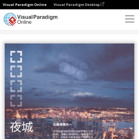
Visual Paradigm Online
Visual Paradigm Desktop
设计
模板
海报
夜城海报