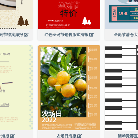
诞节特卖海报
红色圣诞节销售版式海报
圣诞节清仓
一海报
农场日海报
钢琴竞赛