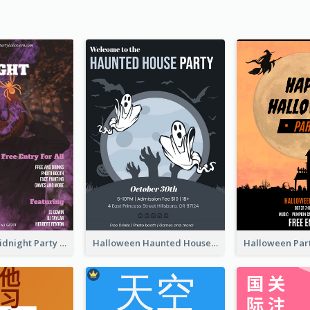
Halloween Midnight Party Poster
Halloween Haunted House Party Poster