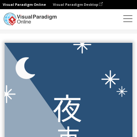
Visual Paradigm Online
Visual Paradigm Desktop
设计
模板
海报
夜市