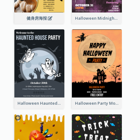
健身房海报
Halloween Midnight Party Poster
Halloween Haunted House Party Poster
Halloween Party Moon Photo Poster