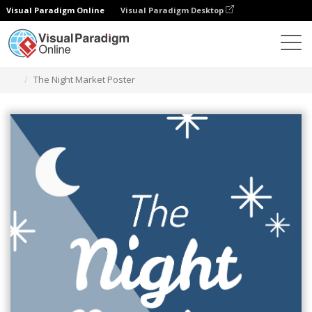
Visual Paradigm Online
Visual Paradigm Desktop
그래픽 디자인 도구
템플릿
포스터
The Night Market Poster