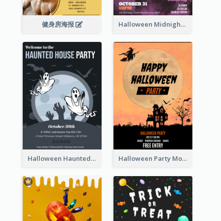
健身房海报
Halloween Midnight Party Poster
Halloween Haunted House Party Poster
Halloween Party Moon Photo Poster