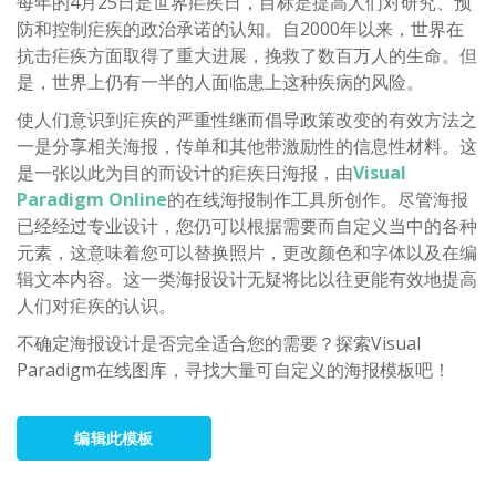
每年的4月25日是世界疟疾日，目标是提高人们对研究、预
防和控制疟疾的政治承诺的认知。自2000年以来，世界在
抗击疟疾方面取得了重大进展，挽救了数百万人的生命。但
是，世界上仍有一半的人面临患上这种疾病的风险。
使人们意识到疟疾的严重性继而倡导政策改变的有效方法之
一是分享相关海报，传单和其他带激励性的信息性材料。这
是一张以此为目的而设计的疟疾日海报，由
Visual
Paradigm Online
的在线海报制作工具所创作。尽管海报
已经经过专业设计，您仍可以根据需要而自定义当中的各种
元素，这意味着您可以替换照片，更改颜色和字体以及在编
辑文本内容。这一类海报设计无疑将比以往更能有效地提高
人们对疟疾的认识。
不确定海报设计是否完全适合您的需要？探索Visual
Paradigm在线图库，寻找大量可自定义的海报模板吧！
编辑此模板