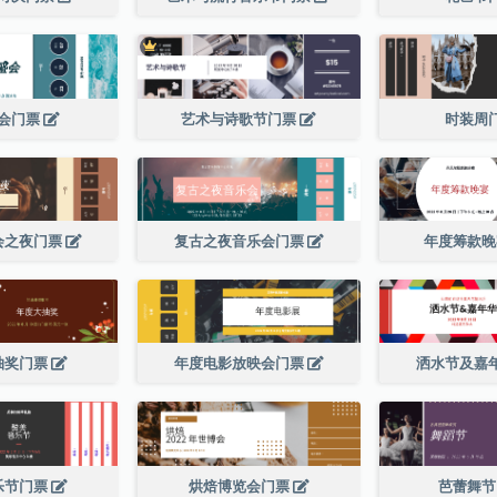
会门票
艺术与诗歌节门票
时装周
会之夜门票
复古之夜音乐会门票
年度筹款
抽奖门票
年度电影放映会门票
洒水节及嘉
乐节门票
烘焙博览会门票
芭蕾舞