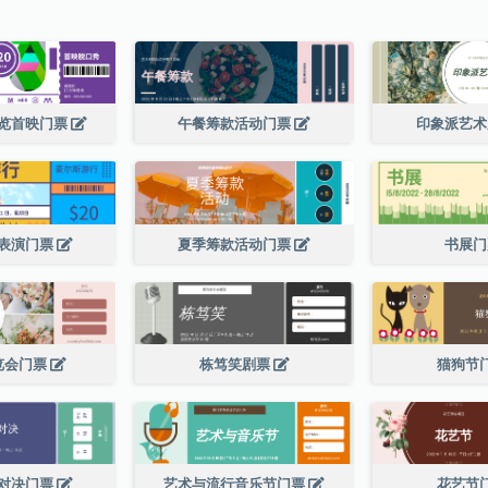
览首映门票
午餐筹款活动门票
印象派艺
表演门票
夏季筹款活动门票
书展
览会门票
栋笃笑剧票
猫狗节
对决门票
艺术与流行音乐节门票
花艺节