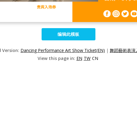
编辑此模板
d Version:
Dancing Performance Art Show Ticket(EN)
|
舞蹈藝術表演入
View this page in:
EN
TW
CN