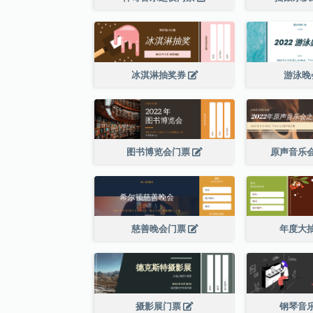
冰淇淋抽奖券
游泳晚
图书博览会门票
原声音乐
慈善晚会门票
年度大
摄影展门票
钢琴音