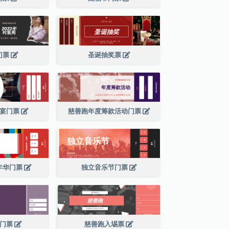
门票
圣诞抽奖票
晚宴门票
慈善跑年度筹款活动门票
年华门票
独立音乐节门票
节门票
慈善跑入埸票