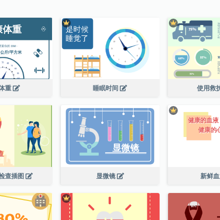
体重
睡眠时间
使用救
检查插图
显微镜
新鲜