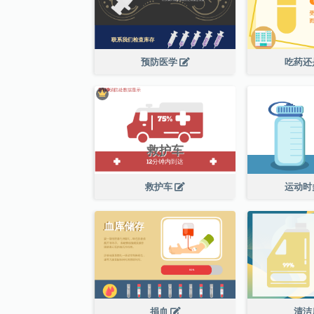
预防医学
吃药还
救护车
运动时
捐血
清洁