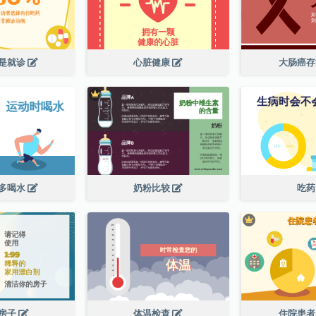
是就诊
心脏健康
大肠癌
多喝水
奶粉比较
吃
房子
体温检查
住院患