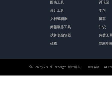
图表工具
讨论区
设计工具
学习
文档编辑器
博客
簡報製作工具
知识
试算表编辑器
免费工
价格
网站地
©2026 by Visual Paradigm. 版权所有。
服务条款
AI Po