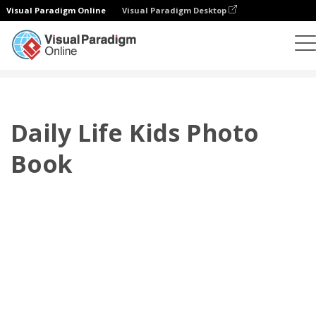
Visual Paradigm Online
Visual Paradigm Desktop
相册
模板
儿童照片簿
Daily Life Kids Photo Book
Daily Life Kids Photo
Book