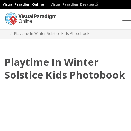
Visual Paradigm Online
Visual Paradigm Desktop
相册
模板
儿童照片簿
Playtime In Winter Solstice Kids Photobook
Playtime In Winter
Solstice Kids Photobook