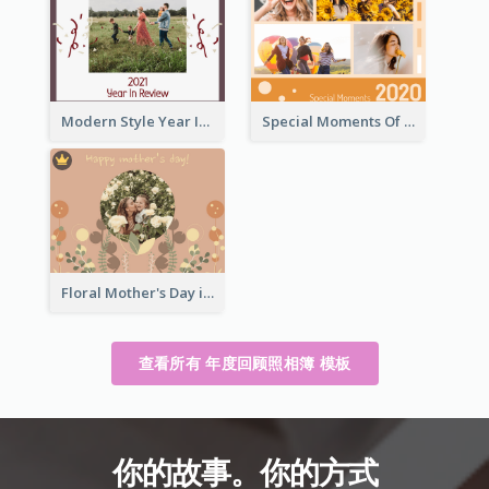
Modern Style Year In Review Photo Book
Special Moments Of 2020 Photo Book
Floral Mother's Day in Review Photo Book
查看所有 年度回顾照相簿 模板
你的故事。你的方式