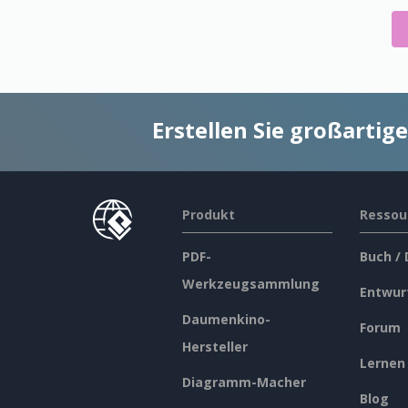
Erstellen Sie großarti
Produkt
Ressou
PDF-
Buch /
Werkzeugsammlung
Entwur
Daumenkino-
Forum
Hersteller
Lernen
Diagramm-Macher
Blog