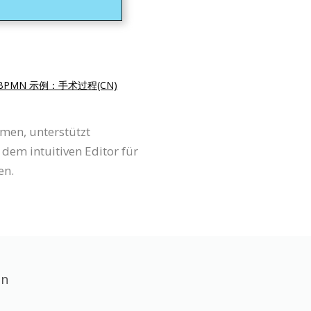
BPMN 示例：手术过程(CN)
men, unterstützt
m intuitiven Editor für
en.
en