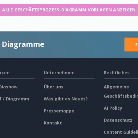
ALLE GESCHÄFTSPROZESS-DIAGRAMM VORLAGEN ANZEIGEN
ge Diagramme
S
rcen
Unternehmen
Rechtliches
 Diashow
Über uns
Allgemeine
Geschäftsbedi
f / Diagramm
Was gibt es Neues?
AI Policy
Pressemappe
Datenschutz
Kontakt
Content Guidel