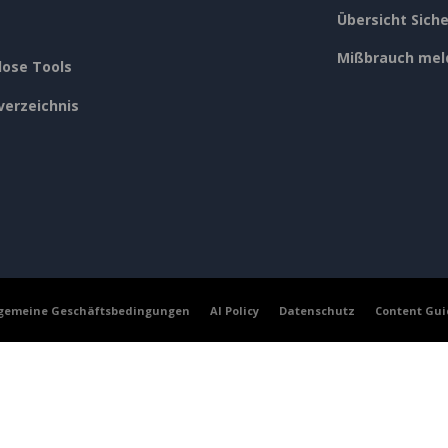
Übersicht Siche
Mißbrauch mel
lose Tools
verzeichnis
lgemeine Geschäftsbedingungen
AI Policy
Datenschutz
Content Gui