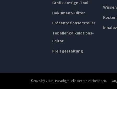
Grafik-Design-Tool
Wissen
Dokument-Editor
Kosten
Präsentationsersteller
Inhalts
Tabellenkalkulations-
Editor
Preisgestaltung
©2026 by Visual Paradigm. Alle Rechte vorbehalten.
Al