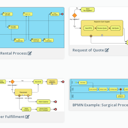
Request of Quote
 Rental Process
BPMN Example: Surgical Proc
er Fulfillment