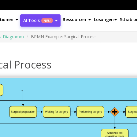
tionen
Ressourcen
Lösungen
Schablo
AI Tools
NEU
ss-Diagramm
BPMN Example: Surgical Process
al Process