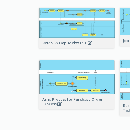
Job
BPMN Example: Pizzeria
As-is Process for Purchase Order
Process
Bus
Tic