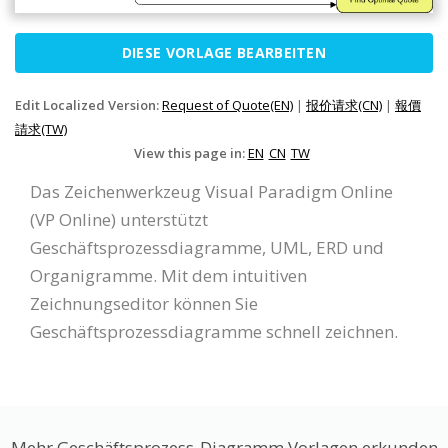
DIESE VORLAGE BEARBEITEN
Edit Localized Version:
Request of Quote(EN)
|
报价请求(CN)
|
報價
請求(TW)
View this page in:
EN
CN
TW
Das Zeichenwerkzeug Visual Paradigm Online
(VP Online) unterstützt
Geschäftsprozessdiagramme, UML, ERD und
Organigramme. Mit dem intuitiven
Zeichnungseditor können Sie
Geschäftsprozessdiagramme schnell zeichnen.
Mehr Geschäftsprozess-Diagramm Vorlagen erkunden