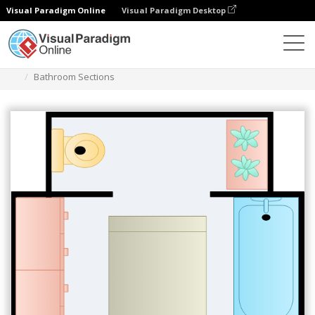
Visual Paradigm Online
Visual Paradigm Desktop
Diagramme
Vorlagen
Badezimmer Grundriss
Bathroom Sections