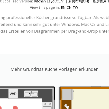
t Localized Version:
Kitchen Layout(EN)
|
厨房布局(CN)
|
廚房佈局(T
View this page in:
EN
CN
TW
llung professioneller Küchengrundrisse verfügbar. Als we
reifend und kann sehr gut unter Windows, Mac OS und L
ie das Erstellen von Diagrammen per Drag-and-Drop unter
Mehr Grundriss Küche Vorlagen erkunden