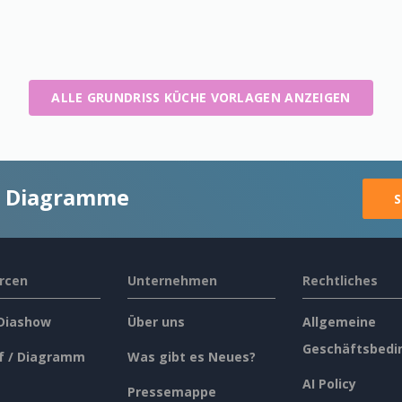
ALLE GRUNDRISS KÜCHE VORLAGEN ANZEIGEN
ge Diagramme
S
rcen
Unternehmen
Rechtliches
 Diashow
Über uns
Allgemeine
Geschäftsbedi
f / Diagramm
Was gibt es Neues?
AI Policy
Pressemappe