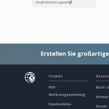
Small Kitchen Layout
Erstellen Sie großarti
Produkt
Ressou
PDF-
Buch /
Werkzeugsammlung
Entwur
Daumenkino-
Forum