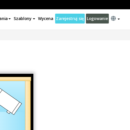
ania
Szablony
Wycena
Zarejestruj się
Logowanie