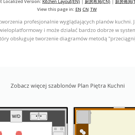
t Localized Version:
Kitchen Layout(EN)
|
厨房布局(CN)
|
廚房佈局(T
View this page in:
EN
CN
TW
 tworzenia profesjonalnie wyglądających planów kuchni.
wieloplatformowy i może działać bardzo dobrze w syste
który obsługuje tworzenie diagramów metodą "przeciągnij
Zobacz więcej szablonów Plan Piętra Kuchni