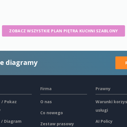
ZOBACZ WSZYSTKIE PLAN PIĘTRA KUCHNI SZABLONY
ne diagramy
Firma
Prawny
 / Pokaz
O nas
Warunki korzys
w
usługi
Co nowego
 / Diagram
AI Policy
Zestaw prasowy