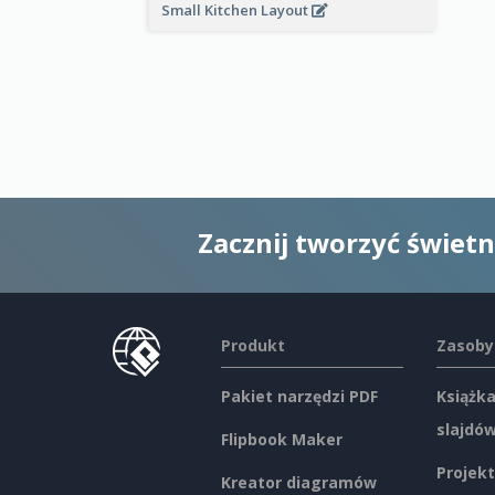
Small Kitchen Layout
Zacznij tworzyć świet
Produkt
Zasoby
Pakiet narzędzi PDF
Książka
slajdó
Flipbook Maker
Projekt
Kreator diagramów