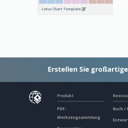
Lotus Chart Template
Erstellen Sie großarti
Produkt
Ressou
PDF-
Buch /
Werkzeugsammlung
Entwur