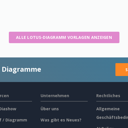
ALLE LOTUS-DIAGRAMM VORLAGEN ANZEIGEN
ge Diagramme
S
rcen
Unternehmen
Rechtliches
 Diashow
Über uns
Allgemeine
Geschäftsbedi
f / Diagramm
Was gibt es Neues?