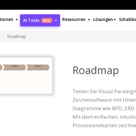
tionen
Ressourcen
Lösungen
Schablo
AI Tools
NEU
Roadmap
Roadmap
Testen Sie Visual Paradigm 
Zeichensoftware mit Unte
Diagramme wie BPD, ERD
Mit dem einfachen, intuiti
Prozesslandkarten zeichne