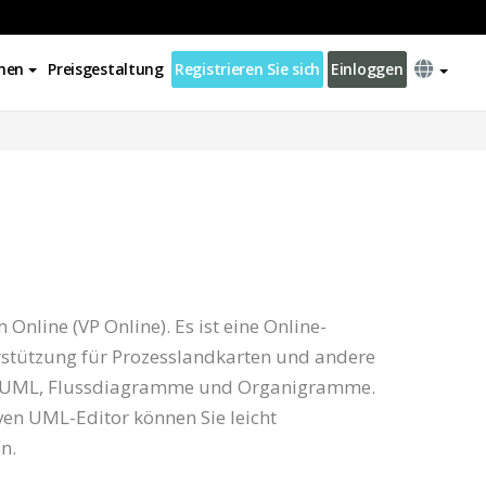
nen
Preisgestaltung
Registrieren Sie sich
Einloggen
Online (VP Online). Es ist eine Online-
rstützung für Prozesslandkarten und andere
 UML, Flussdiagramme und Organigramme.
ven UML-Editor können Sie leicht
n.