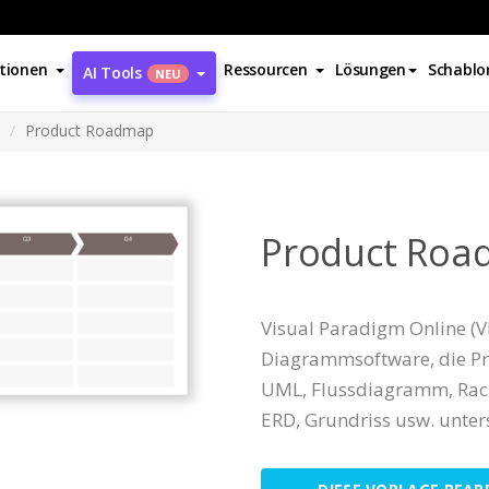
tionen
Ressourcen
Lösungen
Schablo
AI Tools
NEU
Product Roadmap
Product Ro
Visual Paradigm Online (VP
Diagrammsoftware, die Pr
UML, Flussdiagramm, Ra
ERD, Grundriss usw. unters