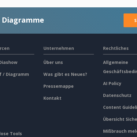
ge Diagramme
S
rcen
Unternehmen
Rechtliches
 Diashow
Über uns
Allgemeine
Geschäftsbedi
f / Diagramm
Was gibt es Neues?
AI Policy
Pressemappe
Datenschutz
Kontakt
Content Guidel
Übersicht Siche
Mißbrauch mel
lose Tools