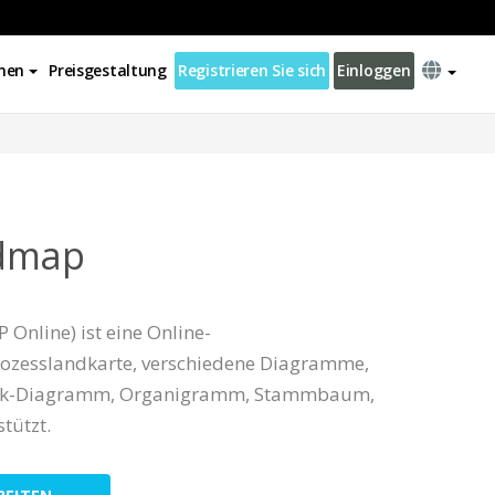
nen
Preisgestaltung
Registrieren Sie sich
Einloggen
admap
 Online) ist eine Online-
ozesslandkarte, verschiedene Diagramme,
ck-Diagramm, Organigramm, Stammbaum,
tützt.