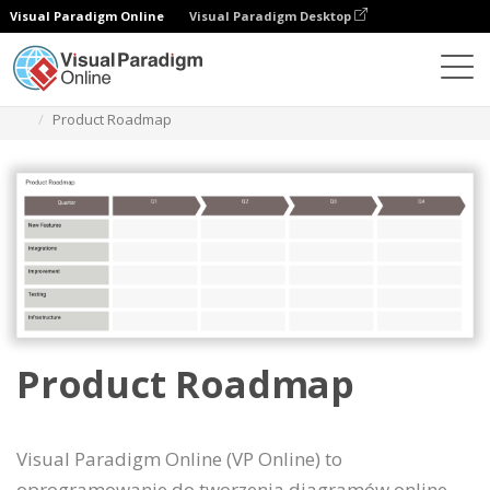
Visual Paradigm Online
Visual Paradigm Desktop
Diagramy
Szablony
Mapa procesu
Product Roadmap
Product Roadmap
Visual Paradigm Online (VP Online) to
oprogramowanie do tworzenia diagramów online,