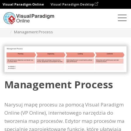
Visual Paradigm Online
Visual Paradigm Desktop
Diagramy
Szablony
Mapa procesu
Management Process
Management Process
Narysuj mapę procesu za pomocą Visual Paradigm
Online (VP Online), internetowego narzędzia do
tworzenia map procesów. Edytor map procesów ma
specjalnie zaprojektowane funkcje, które ułatwiają