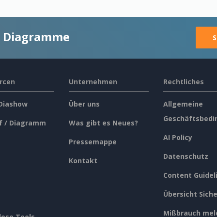
ge Diagramme
S
rcen
Unternehmen
Rechtliches
 Diashow
Über uns
Allgemeine
Geschäftsbedi
f / Diagramm
Was gibt es Neues?
AI Policy
Pressemappe
Datenschutz
Kontakt
Content Guidel
Übersicht Siche
Mißbrauch mel
lose Tools