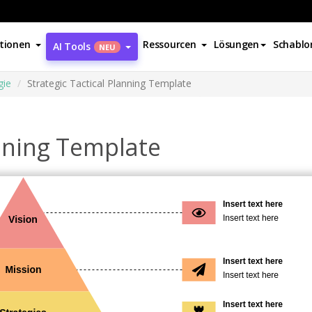
tionen
Ressourcen
Lösungen
Schablo
AI Tools
NEU
gie
Strategic Tactical Planning Template
anning Template