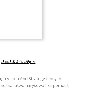
|
战略战术规划模板(CN)
gą Vision And Strategy i innych
ię można łatwo narysować za pomocą