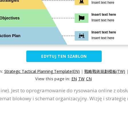
EDYTUJ TEN SZABLON
on:
Strategic Tactical Planning Template(EN)
|
戰略戰術規劃模板(TW)
View this page in:
EN
TW
CN
ne). Jest to oprogramowanie do rysowania online z obsłu
emat blokowy i schemat organizacyjny. Wizję i strateg