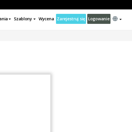
ania
Szablony
Wycena
Zarejestruj się
Logowanie