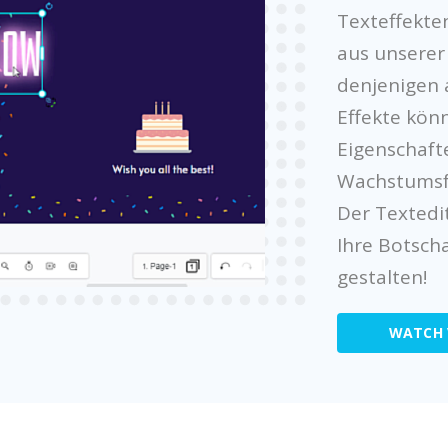
Texteffekten
aus unserer 
denjenigen a
Effekte kön
Eigenschaft
Wachstumsfa
Der Textedit
Ihre Botsch
gestalten!
WATCH 