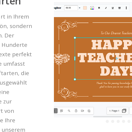
arten
rt in Ihrem
hön, sondern
n. Der
t Hunderte
exte perfekt
te umfasst
tarten, die
ausgewählt
eine
e zur
rt von
ie Ihre
n unserem