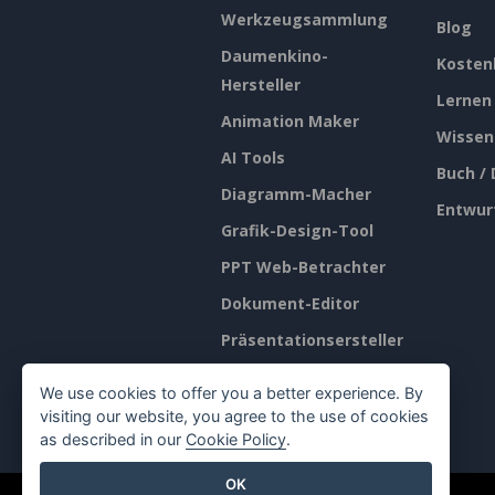
Werkzeugsammlung
Blog
Daumenkino-
Kosten
Hersteller
Lernen
Animation Maker
Wissen
AI Tools
Buch /
Diagramm-Macher
Entwur
Grafik-Design-Tool
PPT Web-Betrachter
Dokument-Editor
Präsentationsersteller
Tabellenkalkulations-
We use cookies to offer you a better experience. By
Editor
visiting our website, you agree to the use of cookies
as described in our
Cookie Policy
.
OK