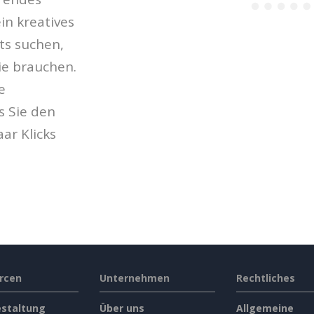
in kreatives
ts suchen,
Sie brauchen.
e
s Sie den
ar Klicks
rcen
Unternehmen
Rechtliches
estaltung
Über uns
Allgemeine