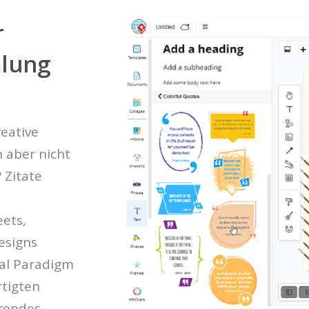
r
lung
eative
n aber nicht
? Zitate
ets,
esigns
al Paradigm
rtigten
erendes