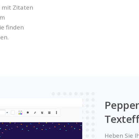
 mit Zitaten
em
ie finden
hen.
Peppen
Textef
Heben Sie I