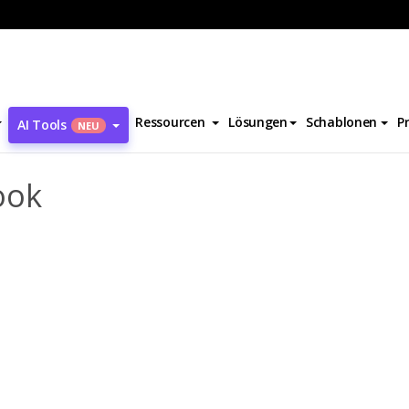
ute Overcoat Lookbook
Ressourcen
Lösungen
Schablonen
P
AI Tools
NEU
ook