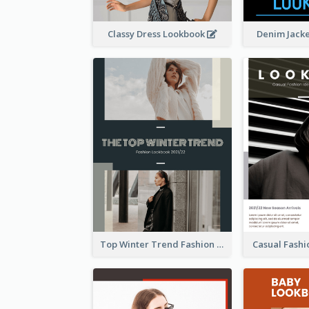
Classy Dress Lookbook
Denim Jack
Top Winter Trend Fashion Lookbook
Casual Fash