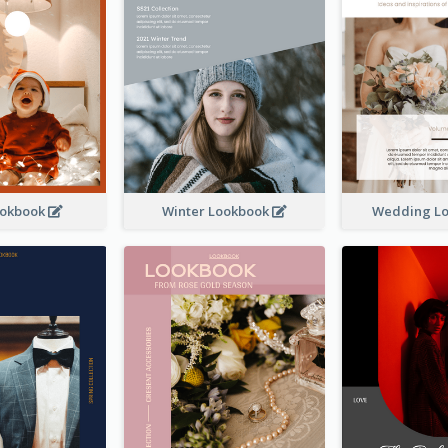
ookbook
Winter Lookbook
Wedding L