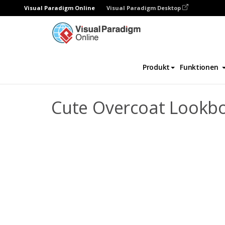
Visual Paradigm Online
Visual Paradigm Desktop
Daumenkino
Vorlagen
Lookbooks
C
Produkt
Funktionen
Cute Overcoat Lookb