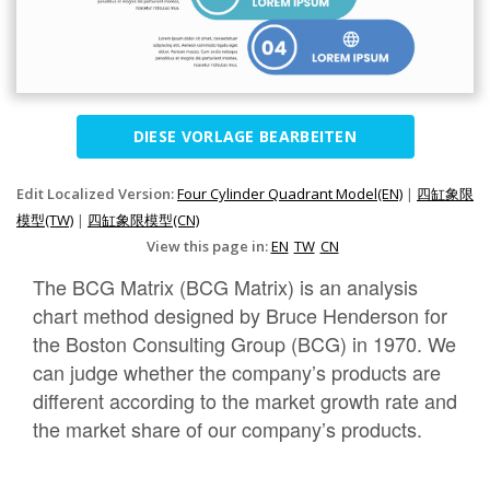
DIESE VORLAGE BEARBEITEN
Edit Localized Version:
Four Cylinder Quadrant Model(EN)
|
四缸象限
模型(TW)
|
四缸象限模型(CN)
View this page in:
EN
TW
CN
The BCG Matrix (BCG Matrix) is an analysis
chart method designed by Bruce Henderson for
the Boston Consulting Group (BCG) in 1970. We
can judge whether the company’s products are
different according to the market growth rate and
the market share of our company’s products.