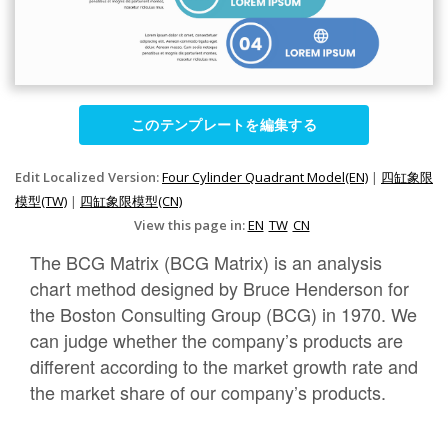
このテンプレートを編集する
Edit Localized Version:
Four Cylinder Quadrant Model(EN)
|
四缸象限
模型(TW)
|
四缸象限模型(CN)
View this page in:
EN
TW
CN
The BCG Matrix (BCG Matrix) is an analysis
chart method designed by Bruce Henderson for
the Boston Consulting Group (BCG) in 1970. We
can judge whether the company’s products are
different according to the market growth rate and
the market share of our company’s products.