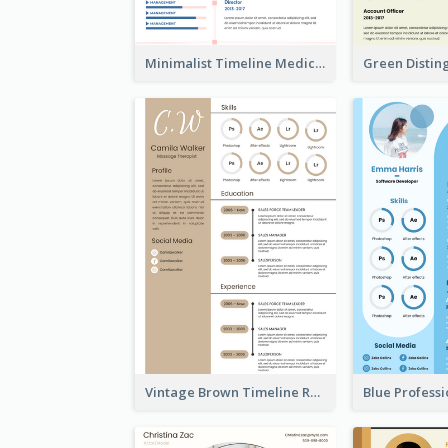
Minimalist Timeline Medical Student Resume
Vintage Brown Timeline Resume