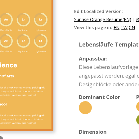
Edit Localized Version:
Sunrise Orange Resume(EN)
|
View this page in:
EN
TW
CN
Lebensläufe Template
Anpassbar:
Diese Lebenslaufvorlage 
angepasst werden, egal o
Designblöcke oder ander
Dominant Color
P
Dimension