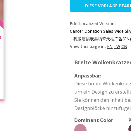
DIESE VORLAGE BEAR
Edit Localized Version:
Cancer Donation Sales Wide Sk
|
乳腺癌捐献卖场擎天柱广告(CN)
View this page in:
EN
TW
CN
Breite Wolkenkratzer
Anpassbar:
Diese breite Wolkenkrat
um ein Design zu erstell
Sie können den Inhalt be
Designblöcke hinzufügen
Dominant Color
P