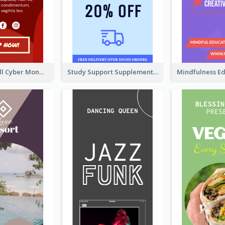
Shopping Mall Cyber Monday Sale Wide Skyscraper Banner
Study Support Supplement Wide Skyscraper Banner Design