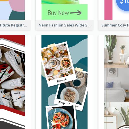
Education Institute Registration Wide Skyscraper Banner
Neon Fashion Sales Wide Skyscraper Banner