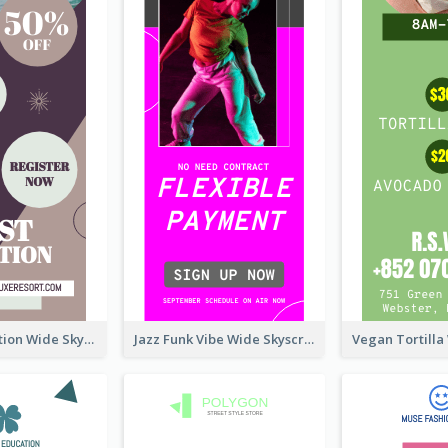
Elegant Vocation Wide Skyscraper Banner Design
Jazz Funk Vibe Wide Skyscraper Banner