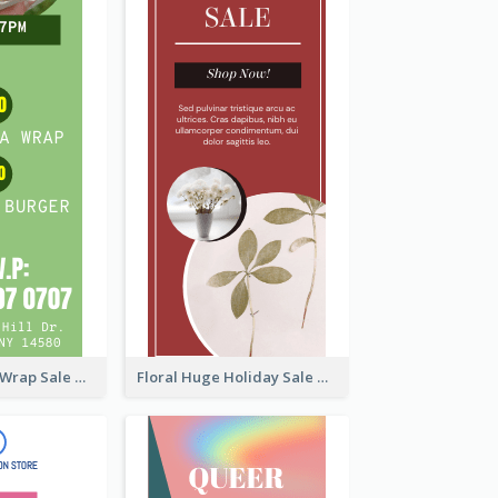
Vegan Tortilla Wrap Sale Wide Skyscraper Banner
Floral Huge Holiday Sale Wide Skyscraper Banner