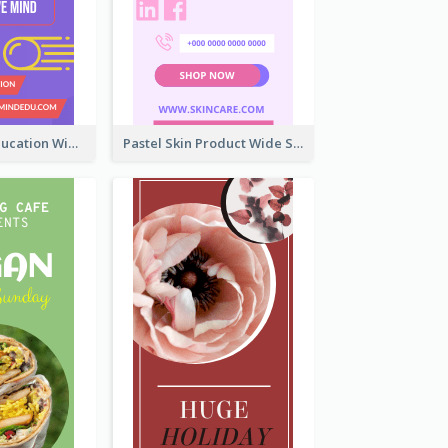
Mindfulness Education Wide Skyscraper Banner
Pastel Skin Product Wide Skyscraper Banner Design