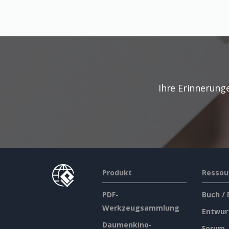
Ihre Erinnerung
Produkt
Ressou
PDF-
Buch /
Werkzeugsammlung
Entwur
Daumenkino-
Forum