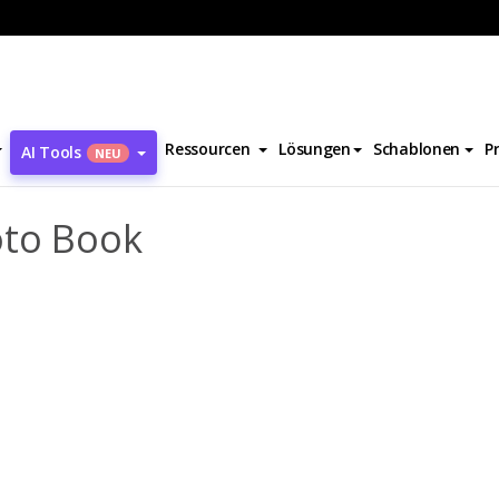
ücher
Cooking Everyday Photo Book
Ressourcen
Lösungen
Schablonen
P
AI Tools
NEU
oto Book