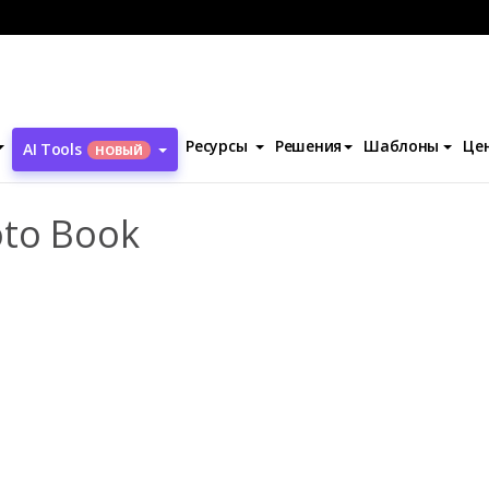
фотокниги
Cooking Everyday Photo Book
Ресурсы
Решения
Шаблоны
Це
AI Tools
НОВЫЙ
oto Book