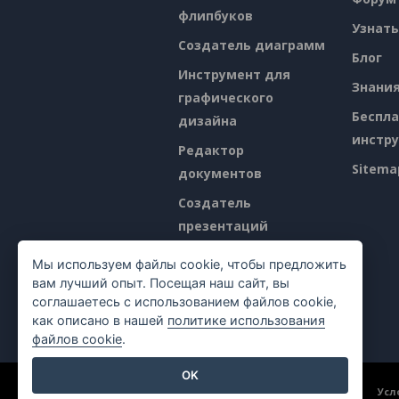
флипбуков
Узнать
Создатель диаграмм
Блог
Инструмент для
Знани
графического
Беспл
дизайна
инстр
Редактор
Sitema
документов
Создатель
презентаций
Редактор
Мы используем файлы cookie, чтобы предложить
электронных таблиц
вам лучший опыт. Посещая наш сайт, вы
соглашаетесь с использованием файлов cookie,
Ценообразование
как описано в нашей
политике использования
файлов cookie
.
OK
©2026 by Visual Paradigm. Все права защищены.
Усл