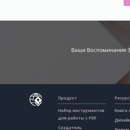
Ваши Воспоминания З
Продукт
Ресур
Набор инструментов
Книга 
для работы с PDF
Дизай
Создатель
Форум