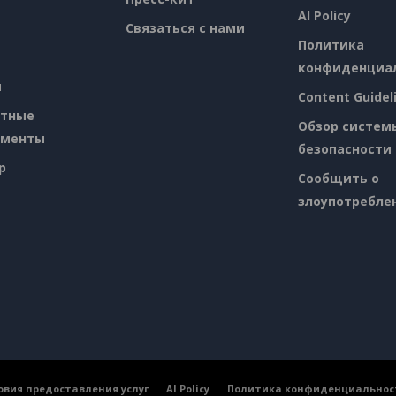
AI Policy
Связаться с нами
Политика
конфиденциа
я
Content Guidel
атные
Обзор систем
ументы
безопасности
p
Сообщить о
злоупотребле
овия предоставления услуг
AI Policy
Политика конфиденциальнос