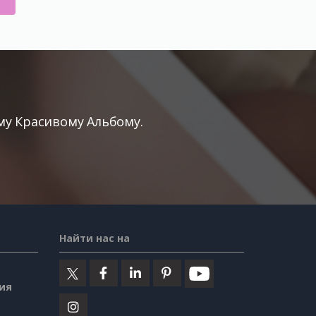
у Красивому Альбому.
Найти нас на
ия