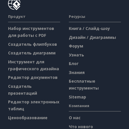
Продукт
Ресурсы
Набор инструментов
Книга / Слайд-шоу
для работы с PDF
Дизайн / Диаграммы
Создатель флипбуков
Форум
Создатель диаграмм
Узнать
Инструмент для
Блог
графического дизайна
Знания
Редактор документов
Бесплатные
Создатель
инструменты
презентаций
Sitemap
Редактор электронных
Компания
таблиц
Ценообразование
О нас
Что нового