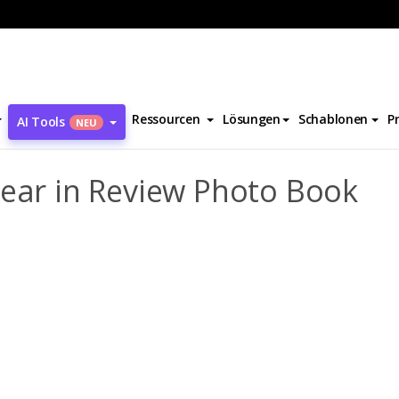
otobücher
Best Time Ever 2021 Year in Review Photo Book
Ressourcen
Lösungen
Schablonen
P
AI Tools
NEU
Year in Review Photo Book