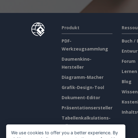
Produkt
Ressou
PDF-
Buch /
Werkzeugsammlung
Entwur
Daumenkino-
Forum
Hersteller
Lernen
Diagramm-Macher
Blog
Grafik-Design-Tool
Wissen
Dokument-Editor
Kosten
Präsentationsersteller
Inhalts
Tabellenkalkulations-
Editor
We use cookies to offer you a better experience. By
Preisgestaltung