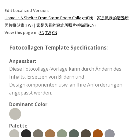
Edit Localized Version:
Home Is A Shelter From Storm Photo Collage(EN)
|
家是風暴的避難所
照片拼貼畫(TW)
|
家是风暴的避难所照片拼贴画(CN)
View this page in:
EN
TW
CN
Fotocollagen Template Specifications:
Anpassbar:
Diese Fotocollage-Vorlage kann durch Ändern des
Inhalts, Ersetzen von Bildern und
Designkomponenten usw. an Ihre Anforderungen
angepasst werden.
Dominant Color
Palette