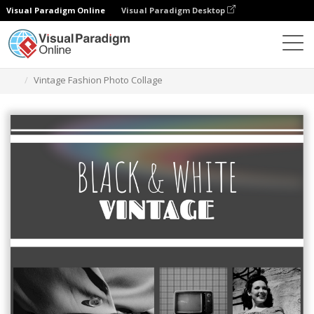
Visual Paradigm Online
Visual Paradigm Desktop
Grafik-Design-Tool
Vorlagen
Fotocollagen
Vintage Fashion Photo Collage