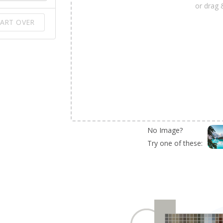
or drag 
ART OVER
No Image?
Try one of these: