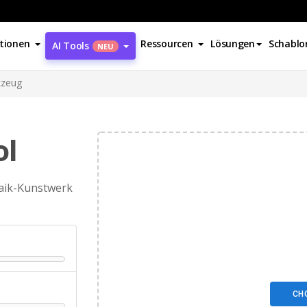
tionen
Ressourcen
Lösungen
Schablo
AI Tools
NEU
kzeug
ol
saik-Kunstwerk
CH