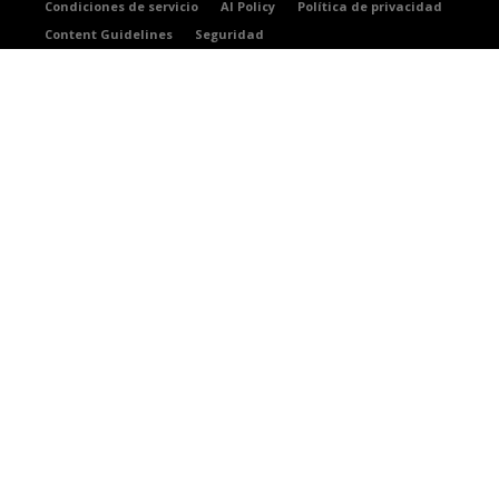
Condiciones de servicio
AI Policy
Política de privacidad
Content Guidelines
Seguridad