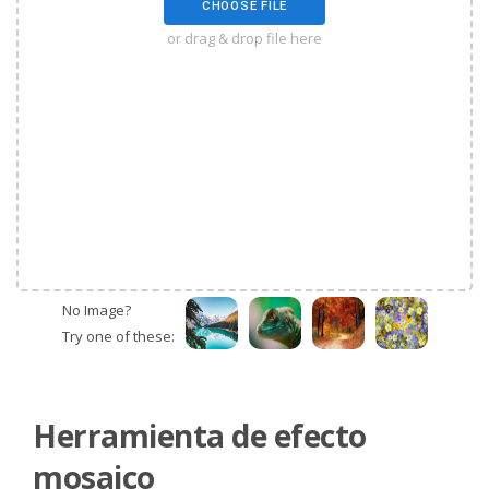
CHOOSE FILE
or drag & drop file here
No Image?
Try one of these:
Herramienta de efecto
mosaico