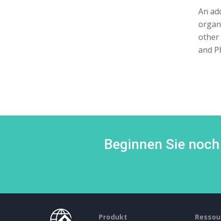
An add
organi
other
and Ph
Beginnen Sie noch 
Produkt
Ressou