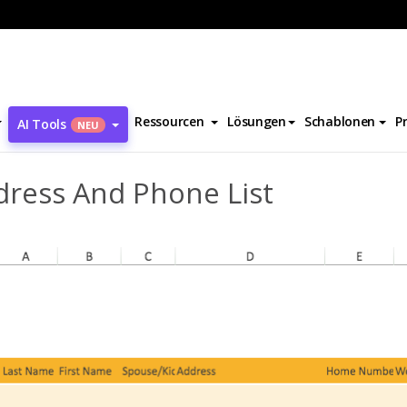
dress And Phone List
Ressourcen
Lösungen
Schablonen
P
AI Tools
NEU
dress And Phone List