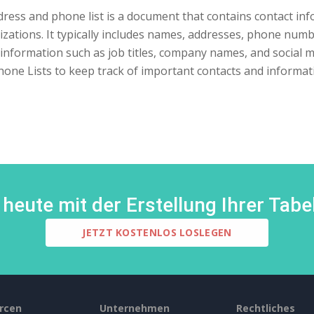
ress and phone list is a document that contains contact info
zations. It typically includes names, addresses, phone numb
 information such as job titles, company names, and social
one Lists to keep track of important contacts and informat
heute mit der Erstellung Ihrer Tabel
JETZT KOSTENLOS LOSLEGEN
rcen
Unternehmen
Rechtliches