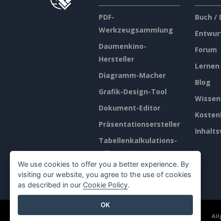
PDF-
Buch /
Werkzeugsammlung
Entwur
Daumenkino-
Forum
Hersteller
Lernen
Diagramm-Macher
Blog
Grafik-Design-Tool
Wissen
Dokument-Editor
Kosten
Präsentationsersteller
Inhalts
Tabellenkalkulations-
Editor
We use cookies to offer you a better experience. By
Preisgestaltung
visiting our website, you agree to the use of cookies
as described in our
Cookie Policy
.
OK
©2026 by Visual Paradigm. Alle Rechte vorbehalten.
Al