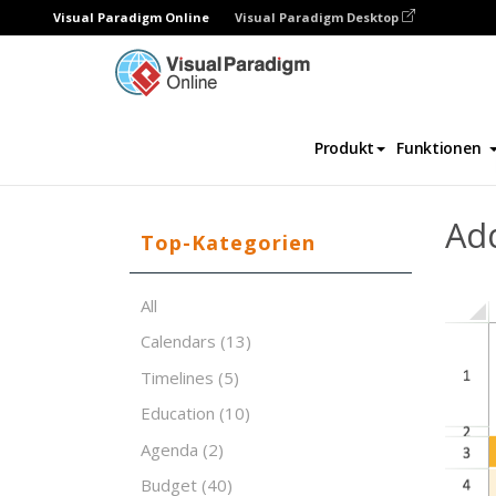
Visual Paradigm Online
Visual Paradigm Desktop
Tabellenkalkulations-Editor
Vorlagen
Ad
Produkt
Funktionen
Ad
Top-Kategorien
All
Calendars
(13)
Timelines
(5)
Education
(10)
Agenda
(2)
Budget
(40)