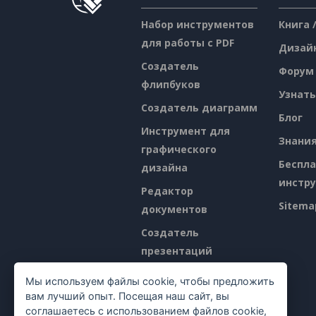
Набор инструментов
Книга 
для работы с PDF
Дизай
Создатель
Форум
флипбуков
Узнать
Создатель диаграмм
Блог
Инструмент для
Знани
графического
Беспл
дизайна
инстр
Редактор
Sitema
документов
Создатель
презентаций
Редактор
Мы используем файлы cookie, чтобы предложить
электронных таблиц
вам лучший опыт. Посещая наш сайт, вы
соглашаетесь с использованием файлов cookie,
Ценообразование