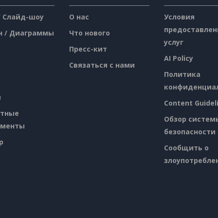
/ Слайд-шоу
О нас
Условия
предоставлен
н / Диаграммы
Что нового
услуг
Пресс-кит
AI Policy
Связаться с нами
Политика
конфиденциа
я
Content Guidel
атные
Обзор систем
ументы
безопасности
p
Сообщить о
злоупотребле