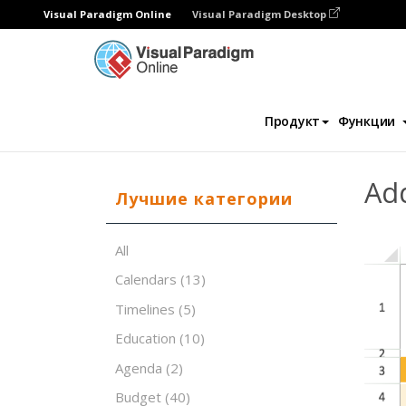
Visual Paradigm Online
Visual Paradigm Desktop
Редактор электронных таблиц
Шаблон
Продукт
Функции
Ad
Лучшие категории
All
Calendars
(13)
Timelines
(5)
Education
(10)
Agenda
(2)
Budget
(40)