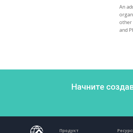
An add
organi
other
and Ph
Начните создав
Продукт
Ресур