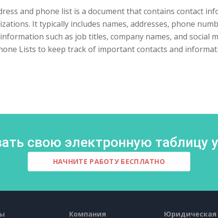
ress and phone list is a document that contains contact info
zations. It typically includes names, addresses, phone numb
 information such as job titles, company names, and social
one Lists to keep track of important contacts and informat
ать свою электронную таблицу у
НАЧНИТЕ РАБОТУ БЕСПЛАТНО
сы
Компания
Юридическая