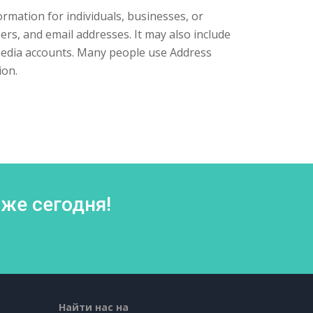
rmation for individuals, businesses, or
ers, and email addresses. It may also include
 media accounts. Many people use Address
ion.
же сегодня!
Найти нас на