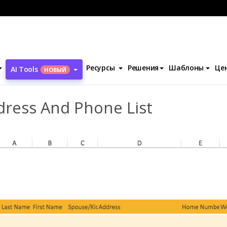
ы
Address And Phone List
Ресурсы
Решения
Шаблоны
Це
AI Tools
НОВЫЙ
dress And Phone List