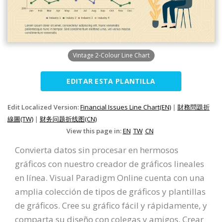
Vintage 2-Colour Line Chart
EDITAR ESTA PLANTILLA
Edit Localized Version:
Financial Issues Line Chart(EN)
|
財務問題折
線圖(TW)
|
财务问题折线图(CN)
View this page in:
EN
TW
CN
Convierta datos sin procesar en hermosos
gráficos con nuestro creador de gráficos lineales
en línea. Visual Paradigm Online cuenta con una
amplia colección de tipos de gráficos y plantillas
de gráficos. Cree su gráfico fácil y rápidamente, y
comparta su diseño con colegas y amigos. Crear